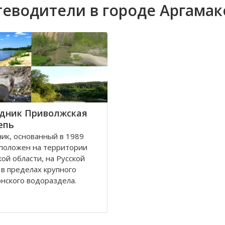
теводители в городе Аргамак
дник Приволжская
епь
ик, основанный в 1989
сположен на территории
ой области, на Русской
 в пределах крупного
нского водораздела.
из пяти участков
ья Суры", "Кунчеровская
", "Борок",
енская степь",