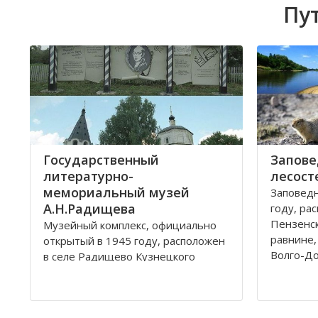
Пу
Государственный
Запове
литературно-
лесост
мемориальный музей
Заповедн
А.Н.Радищева
году, ра
Пензенск
Музейный комплекс, официально
равнине,
открытый в 1945 году, расположен
Волго-До
в селе Радищево Кузнецкого
Состоит 
района Пензенской области.
("Верхов
лесостепь
Ранее село носило название
"Попереч